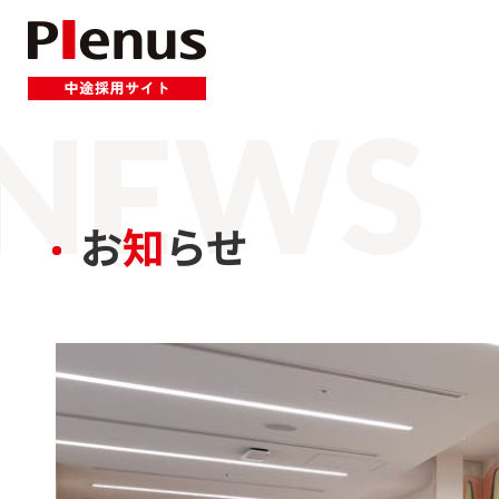
N
E
W
S
お
知
らせ
中途採用にかける期待
人材育成・教育制度
募集要項
3