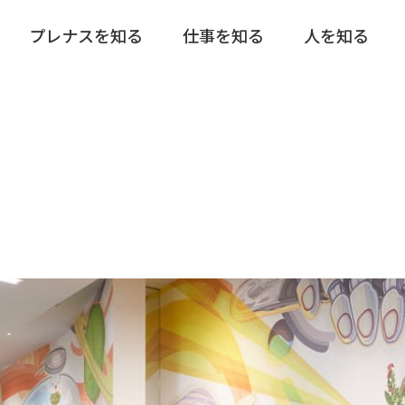
プレナスを知る
仕事を知る
人を知る
社員インタビュー
プレナスで働く魅力
分で知るプレナス
【店舗責任者】
キャリアプラン
選考スケジュール
【店舗工事管理職（設備部
スペシャルクロストー
社長挨拶
ストアマネージャー候補
店舗の工事管理・メンテナ