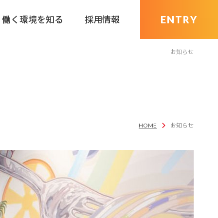
ENTRY
働く環境を知る
採用情報
お知らせ
福利厚生
HOME
お知らせ
）】
ク
よくある質問
会社紹介
ンス職