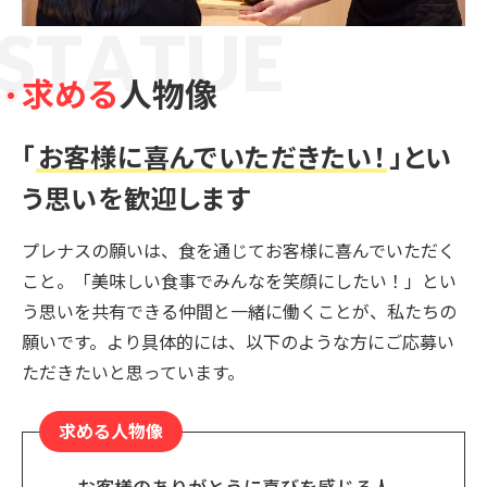
S
T
A
T
U
E
求める
人物像
「
お客様に喜んでいただきたい！
」
とい
う思いを歓迎します
プレナスの願いは、食を通じてお客様に喜んでいただく
こと。「美味しい食事でみんなを笑顔にしたい！」とい
う思いを共有できる仲間と一緒に働くことが、私たちの
願いです。より具体的には、以下のような方にご応募い
ただきたいと思っています。
求める人物像