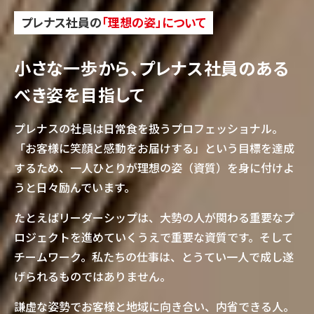
プレナス社員の
「理想の姿」について
小さな一歩から、
プレナス社員のある
べき姿を目指して
プレナスの社員は日常食を扱うプロフェッショナル。
「お客様に笑顔と感動をお届けする」という目標を達成
するため、一人ひとりが理想の姿（資質）を身に付けよ
うと日々励んでいます。
たとえばリーダーシップは、大勢の人が関わる重要なプ
ロジェクトを進めていくうえで重要な資質です。そして
チームワーク。私たちの仕事は、とうてい一人で成し遂
げられるものではありません。
謙虚な姿勢でお客様と地域に向き合い、内省できる人。