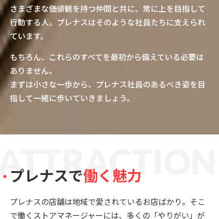
さまざまな価値観を持つ仲間と共に、常に上を目指して
行動する人。プレナスはそのような社員たちに支えられ
ています。
もちろん、これらのすべてを最初から備えている必要は
ありません。
まずは小さな一歩から、プレナス社員のあるべき姿を目
指して一緒に歩いていきましょう。
A
T
T
R
A
C
T
I
O
N
プレナスで
働く魅力
プレナスの店舗は地域で愛されているお店ばかり。そこ
で働くストアマネージャーには、多くの「やりがい」が