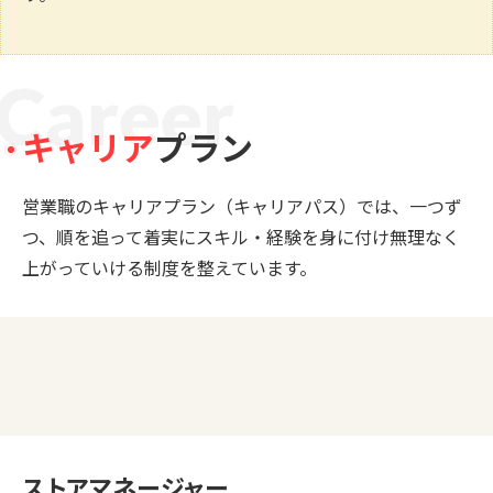
C
a
r
e
e
r
キャリア
プラン
営業職のキャリアプラン（キャリアパス）では、一つず
つ、順を追って着実にスキル・経験を身に付け無理なく
上がっていける制度を整えています。
ストアマネージャー