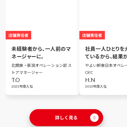
店舗責任者
店舗責任者
未経験者から、一人前のマ
社員一人ひとりを
ネージャーに。
ているから、結果
評価されます。
北関東・新潟オペレーション部 ス
やよい軒東日本オペレ
トアマネージャー
OFC
T.O
H.N
2023年度入社
2010年度入社
詳しく見る