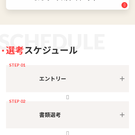
S
C
H
E
D
U
L
E
選考
スケジュール
STEP 01
エントリー
STEP 02
書類選考