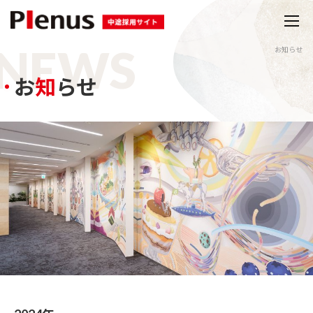
N
E
W
S
お知らせ
お
知
らせ